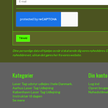
Tilmeld
Dine personlige data vil hjælpe os når vi skal sende dig vores nyhedsbrev. 
nyhedsbrevet, så kan det gøres her fra vores website.
Kategorier
Din konto
Laser Tag udstyr udlejes i hele Danmark.
Log ind
Aarhus Laser Tag Udlejning
Opret bruge
København Laser Tag Udlejning
Nyhedstilme
Instruktør til dagen
Se mere