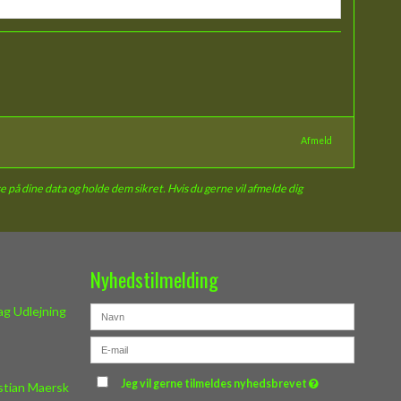
Afmeld
e på dine data og holde dem sikret. Hvis du gerne vil afmelde dig
Nyhedstilmelding
g Udlejning
Jeg vil gerne tilmeldes nyhedsbrevet
stian Maersk