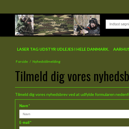
LASER TAG UDSTYR UDLEJES I HELE DANMARK.
AARHUS
Forside
/
Nyhedstilmelding
Tilmeld dig vores nyheds
Tilmeld dig vores nyhedsbrev ved at udfylde formularen nedenf
Navn
*
E-mail
*