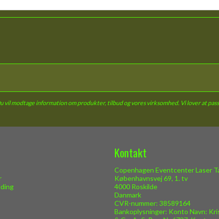
Du vil modtage information om produkter, tilbud og vores virksomhed. Vi lover at pass
Kontakt
Copenhagen Eventcenter Laser Ta
r
Københavnsvej 69, 1. tv
lding
4000 Roskilde
Danmark
CVR-nummer: 38589164
Bankoplysninger: Konto Navn: Kri